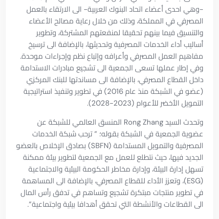
-وهي احدى أعضاء اتحاد البنوك العربية- الى الارتقاء بالعمل
المصرفي في المملكة، وذلك من خلال رعاية مصالح الأعضاء
والتنسيق فيما بينهم تحقيقا لمنفعتهم المشتركة، وتطوير
أساليب أداء الخدمات المصرفية وتحديثها، بالإضافة الى ترسيخ
مفاهيم العمل المصرفي وأعرافه وإتباع نظم وإجراءات موحدة.
وفي إطار عملها تسعى الجمعية الى تشجيع مبادرات الاستدامة
داخل القطاع المصرفي، بالإضافة الى مساندتها للبنك المركزي
(عضو في الشبكة منذ عام 2016) في تطوير وتنفيذ استراتيجية
التمويل الأخضر للأعوام (2023-2028).
وتحدث السيد Rong Zhang المنسق العالمي للشبكة عن
عضوية الجمعية في الشبكة بقوله؛ ” ترحب شبكة الخدمات
المصرفية والتمويل المستدامة (SBFN) بصادق الإخلاص بالعضو
الجديد فيها، حيث نتطلع للعمل مع الجمعية لتطوير بيئة ممكنة
تسهل إدارة البيئة، وإدارة مخاطر الحكومة البيئية والاجتماعية
(ESG)، وتعزز الأداء للقطاع المصرفي، بالإضافة الى المساهمة
في تطوير منتجات مبتكرة تشجيع وتساهم في تدفق رأس المال
الى القطاعات والأنشطة التي تحقق أهدافا بيئية واجتماعية”.