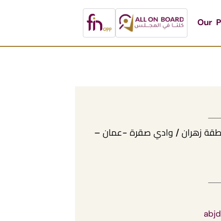
Our P
- منطقة زهران / وادي صقرة -عمان –
abjd