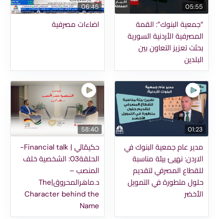
06:45
05:55
“جمعية البنوك”: القمة
اضاءات مصرفية
المصرفية الأردنية السورية
بحثت تعزيز التعاون بين
البلدين
58:40
01:23
مدير عام جمعية البنوك في
حكيمّالي | Financial talk-
الاردن: نهيئ بيئة مناسبة
الحلقة03: الشخصية خلف
للقطاع المصرفي لتقديم
المنصب –
حلول متطورة في التمويل
د.ماهرالمحروق|The
الأخضر
Character behind the
Name