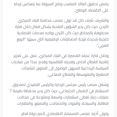
يضمن تحقيق العائد المناسب وضخ السيولة بما ينعكس إيجابا
على الاقتصاد الوطني.
والشريف شرف كان قد تولى منصب محافظ البنك المركزي
الأردن، حيث كان يدير الشؤون النقدية بشكل فعال خلال فترة
محفوفة بالمخاطر حيث كان الأردن يواجه صدمات اقتصادية
خارجية شديدة نتيجة الاضطرابات الإقليمية التي سببها “الربيع
العربي”.
وخلال فترة عمله القصيرة في البنك المركزي، عمل على تعزيز
إنتاجية القطاع الخاص وقدرته التنافسية وقدم عددًا من مبادرات
السياسة الإبداعية لتسهيل الوصول إلى التمويل للشركات
الصغيرة والمتوسطة والقطاع الصناعي.
وشغل منصب رئيس مجلس الإدارة والرئيس التنفيذي لصندوق
الاستثمار في الضمان الاجتماعي، حيث كان يدير محفظة بقيمة 7
مليارات دينار تغطي استثمارات واسعة ومتنوعة في مجالات
الطاقة، والسياحة، والبنوك، والاتصالات، والتصنيع، والعقارات.
وتولى أخيرا، منصب المستشار الاقتصادي لأمير دولة قطر،