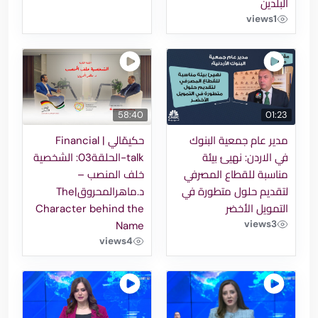
البلدين
views
1
58:40
01:23
مدير عام جمعية البنوك
حكيمّالي | Financial
في الاردن: نهيئ بيئة
talk-الحلقة03: الشخصية
مناسبة للقطاع المصرفي
خلف المنصب –
لتقديم حلول متطورة في
د.ماهرالمحروق|The
التمويل الأخضر
Character behind the
views
3
Name
views
4