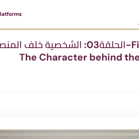
latforms
حكيمّالي | Financial talk-الحلقة03: الشخصية خلف