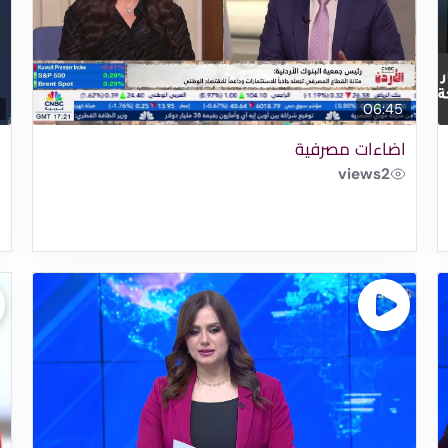
06:45
اضاءات مصرفية
م
views
2
ل
ا