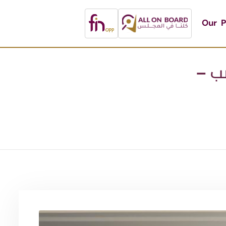
Our P
 المنصب –