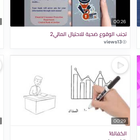
00:26
تجنب الوقوع ضحية للاحتيال المالي2
ا
views
13
00:29
الكفالة1
ك