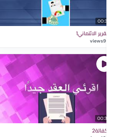
00:36
التقرير الائتماني1
views
9
00:30
الكفالة2