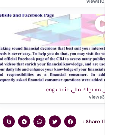
views
10
كن مستهلك مالي مثقف eng
views
3
Share This :