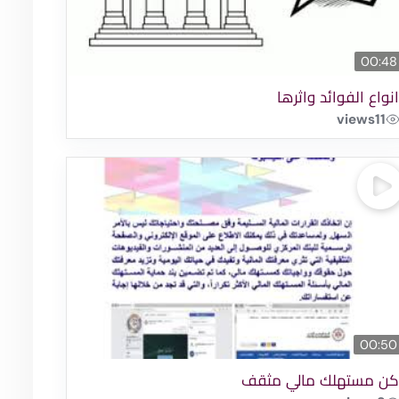
00:48
نواع الفوائد واثرها
views
11
00:50
ن مستهلك مالي مثقف