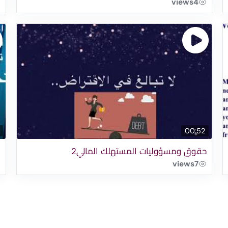
views
4
00:52
حقوق ومسؤوليات المستهلك المالي2
ح
views
7