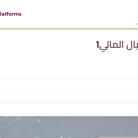
latforms
ل المالي1