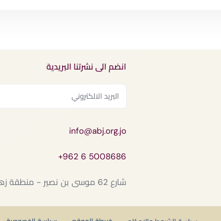
انضم الى نشرتنا البريدية
info@abj.org.jo
+962 6 5008686
شارع 62 موسى بن نصير - منطقة زهران / وادي صقرة - عمان – الأردن
خريطة الموقع
سياسة الخصوصية