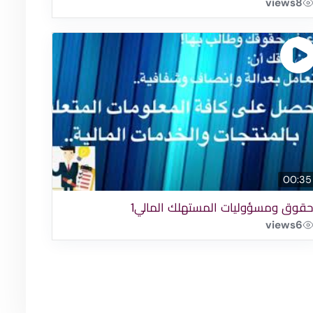
views
8
00:35
قوق ومسؤوليات المستهلك المالي1
views
6