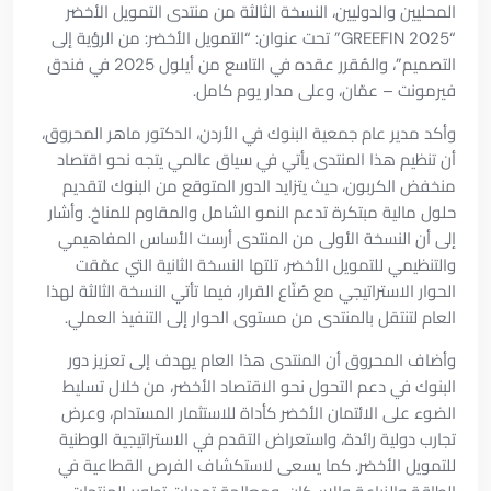
المحليين والدوليين، النسخة الثالثة من منتدى التمويل الأخضر
“GREEFIN 2025” تحت عنوان: “التمويل الأخضر: من الرؤية إلى
التصميم”، والمُقرر عقده في التاسع من أيلول 2025 في فندق
فيرمونت – عمّان، وعلى مدار يوم كامل.
وأكد مدير عام جمعية البنوك في الأردن، الدكتور ماهر المحروق،
أن تنظيم هذا المنتدى يأتي في سياق عالمي يتجه نحو اقتصاد
منخفض الكربون، حيث يتزايد الدور المتوقع من البنوك لتقديم
حلول مالية مبتكرة تدعم النمو الشامل والمقاوم للمناخ. وأشار
إلى أن النسخة الأولى من المنتدى أرست الأساس المفاهيمي
والتنظيمي للتمويل الأخضر، تلتها النسخة الثانية التي عمّقت
الحوار الاستراتيجي مع صُنّاع القرار، فيما تأتي النسخة الثالثة لهذا
العام لتنتقل بالمنتدى من مستوى الحوار إلى التنفيذ العملي.
وأضاف المحروق أن المنتدى هذا العام يهدف إلى تعزيز دور
البنوك في دعم التحول نحو الاقتصاد الأخضر، من خلال تسليط
الضوء على الائتمان الأخضر كأداة للاستثمار المستدام، وعرض
تجارب دولية رائدة، واستعراض التقدم في الاستراتيجية الوطنية
للتمويل الأخضر. كما يسعى لاستكشاف الفرص القطاعية في