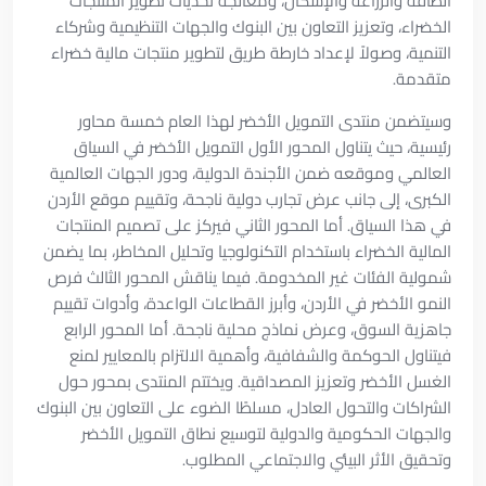
الطاقة والزراعة والإسكان، ومعالجة تحديات تطوير المنتجات
الخضراء، وتعزيز التعاون بين البنوك والجهات التنظيمية وشركاء
التنمية، وصولاً لإعداد خارطة طريق لتطوير منتجات مالية خضراء
متقدمة.
وسيتضمن منتدى التمويل الأخضر لهذا العام خمسة محاور
رئيسية، حيث يتناول المحور الأول التمويل الأخضر في السياق
العالمي وموقعه ضمن الأجندة الدولية، ودور الجهات العالمية
الكبرى، إلى جانب عرض تجارب دولية ناجحة، وتقييم موقع الأردن
في هذا السياق. أما المحور الثاني فيركز على تصميم المنتجات
المالية الخضراء باستخدام التكنولوجيا وتحليل المخاطر، بما يضمن
شمولية الفئات غير المخدومة. فيما يناقش المحور الثالث فرص
النمو الأخضر في الأردن، وأبرز القطاعات الواعدة، وأدوات تقييم
جاهزية السوق، وعرض نماذج محلية ناجحة. أما المحور الرابع
فيتناول الحوكمة والشفافية، وأهمية الالتزام بالمعايير لمنع
الغسل الأخضر وتعزيز المصداقية. ويختتم المنتدى بمحور حول
الشراكات والتحول العادل، مسلطًا الضوء على التعاون بين البنوك
والجهات الحكومية والدولية لتوسيع نطاق التمويل الأخضر
وتحقيق الأثر البيئي والاجتماعي المطلوب.