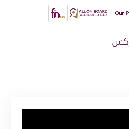
Our P
شركس