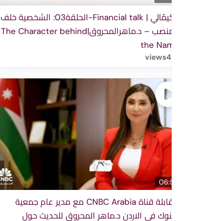
حكيمّالي | Financial talk-الحلقة03: الشخصية خلف
المنصب – د.ماهرالمحروق|The Character behind
the Name
views
4
06:57
مقابلة قناة CNBC Arabia مع مدير عام جمعية
البنوك في الاردن د.ماهر المحروق للحديث حول