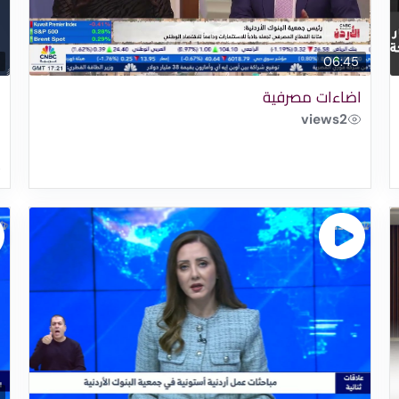
06:45
اضاءات مصرفية
م
views
2
ل
ا