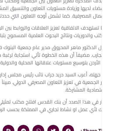
وتهدف المذكرة لتعزيز التعاون بين الجمعية ومكتب تم
الأعضاء لديها وزيادة مستويات التعاون والتنسيق الم
الاعمال المصرفية. كما تشمل أوجه التعاون التي حددته
كما تستهدف الاتفاقية تعزيز العلاقات والروابط بين ال
والكتب والدوريات ونتائج البحوث العلمية المسموح بتباد
وقال الدكتور ماهر المحروق مدير عام جمعية البنوك في 
والتجارب. مضيفاً أن هذه الخطوة تأتي استجابة لرغبة
في الأردن بتوسيع مستويات علاقاتها المحلية والدولية، و
من جهته، أعرب السيد دريد جراب نائب رئيس مجلس إدار
لدور الجمعية في تعزيز التعاون المصرفي الدولي. مبيناً
الاقتصادية المشتركة.
البنك لأي عمل او نشاط تجاري في المملكة بحسب الر
Share This :