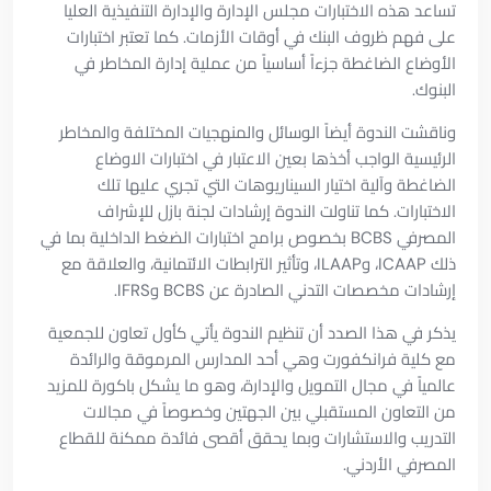
تساعد هذه الاختبارات مجلس الإدارة والإدارة التنفيذية العليا
على فهم ظروف البنك في أوقات الأزمات. كما تعتبر اختبارات
الأوضاع الضاغطة جزءاً أساسياً من عملية إدارة المخاطر في
البنوك.
وناقشت الندوة أيضاً الوسائل والمنهجيات المختلفة والمخاطر
الرئيسية الواجب أخذها بعين الاعتبار في اختبارات الاوضاع
الضاغطة وآلية اختيار السيناريوهات التي تجري عليها تلك
الاختبارات. كما تناولت الندوة إرشادات لجنة بازل للإشراف
المصرفي BCBS بخصوص برامج اختبارات الضغط الداخلية بما في
ذلك ICAAP، وILAAP، وتأثير الترابطات الائتمانية، والعلاقة مع
إرشادات مخصصات التدني الصادرة عن BCBS وIFRS.
يذكر في هذا الصدد أن تنظيم الندوة يأتي كأول تعاون للجمعية
مع كلية فرانكفورت وهي أحد المدارس المرموقة والرائدة
عالمياً في مجال التمويل والإدارة، وهو ما يشكل باكورة للمزيد
من التعاون المستقبلي بين الجهتين وخصوصاً في مجالات
التدريب والاستشارات وبما يحقق أقصى فائدة ممكنة للقطاع
المصرفي الأردني.