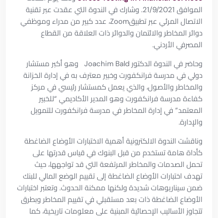
الموافق 21/9/2021. وشارك في الندوة التي عقدت عبر تقنية
الاتصال المرئي عبر تطبيقZoom، عدد كبير من مدراء وموظفي
دوائر المخاطر والائتمان والدوائر ذات العلاقة من القطاع
المصرفي الأردني.
وحاضر في الندوة الدكتور Joachim Bald وهو أكبر مستشار
دولي في مدرسة فرانكفورت وخبير معترف به في إدارة الخزانة
والمخاطر والأصول، والذي يعمل كمستشار رئيسي في مركز
كفاءة مدرسة فرانكفورت وهو المدير الأكاديمي “للخبير
المعتمد” في إدارة المخاطر في مدرسة فرانكفورت للتمويل
والإدارة.
وناقشت الندوة الالكترونية أهمية الاختبارات الأوضاع الضاغطة
كأداة هامة تستخدم من قبل البنوك في قياس قدرتها على
تحمل الصدمات والمخاطر المرتفعة التي قد تواجهها، حيث
تهدف اختبارات الأوضاع الضاغطة إلى تقييم الوضع المالي للبنك
ضمن سيناريوهات شديدة ولكنها ممكنة الحدوث. وتعتبر اختبارات
الأوضاع الضاغطة ذات بعد مستقبلي في تقييم المخاطر وبطرق
تتجاوز الأساليب الإحصائية المبنية على معلومات تاريخية، كما