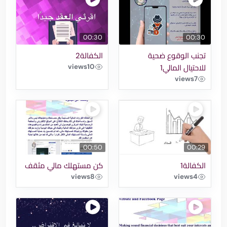
00:30
00:30
تجنب الوقوع ضحية
الكفالة2
views
10
للاحتيال المالي1
views
7
00:50
00:29
الكفالة1
كن مستهلك مالي مثقف
views
8
views
4